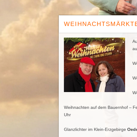
WEIHNACHTSMÄRKTE
Au
au
We
We
We
Weihnachten auf dem Bauernhof – Fer
Uhr
Glanzlichter im Klein-Erzgebirge
Oed