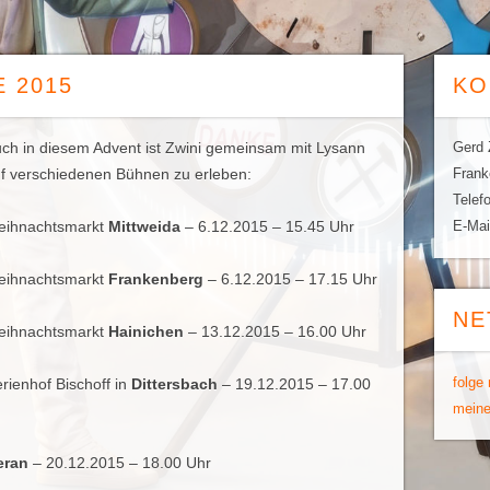
 2015
KO
ch in diesem Advent ist Zwini gemeinsam mit Lysann
Gerd 
f verschiedenen Bühnen zu erleben:
Frank
Telef
ihnachtsmarkt
Mittweida
– 6.12.2015 – 15.45 Uhr
E-Mai
ihnachtsmarkt
Frankenberg
– 6.12.2015 – 17.15 Uhr
NE
ihnachtsmarkt
Hainichen
– 13.12.2015 – 16.00 Uhr
folge
ienhof Bischoff in
Dittersbach
– 19.12.2015 – 17.00
meine
eran
– 20.12.2015 – 18.00 Uhr