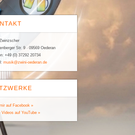
NTAKT
Zwinzscher
enberger Str. 9 · 09569 Oederan
on: +49 (0) 37292 20734
l:
musik@zwini-oederan.de
TZWERKE
 mir auf Facebook »
 Videos auf YouTube »