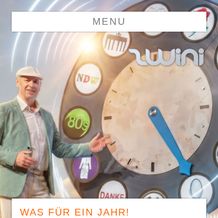
Ski
Zwini
Entertainment aus Leidenschaft
MENU
con
WAS FÜR EIN JAHR!