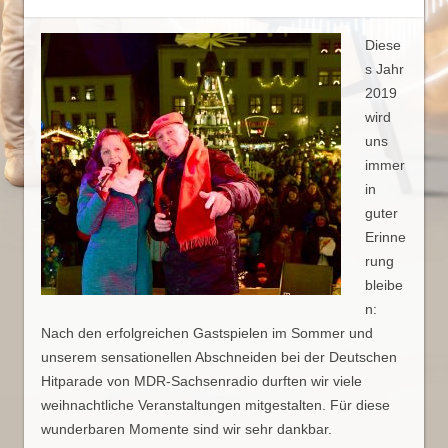
Diese
s Jahr
2019
wird
uns
immer
in
guter
Erinne
rung
bleibe
n:
Nach den erfolgreichen Gastspielen im Sommer und
unserem sensationellen Abschneiden bei der Deutschen
Hitparade von MDR-Sachsenradio durften wir viele
weihnachtliche Veranstaltungen mitgestalten. Für diese
wunderbaren Momente sind wir sehr dankbar.