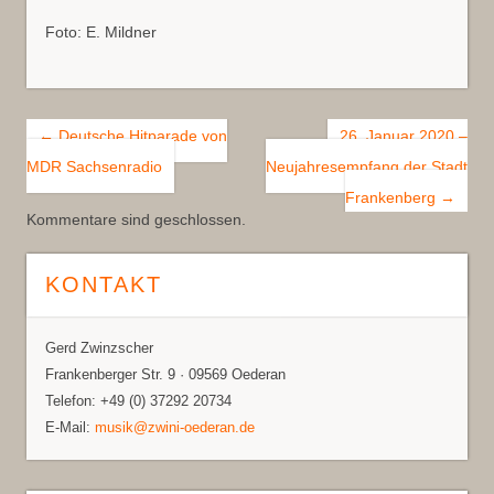
Foto: E. Mildner
Post navigation
←
Deutsche Hitparade von
26. Januar 2020 –
MDR Sachsenradio
Neujahresempfang der Stadt
Frankenberg
→
Kommentare sind geschlossen.
KONTAKT
Gerd Zwinzscher
Frankenberger Str. 9 · 09569 Oederan
Telefon: +49 (0) 37292 20734
E-Mail:
musik@zwini-oederan.de